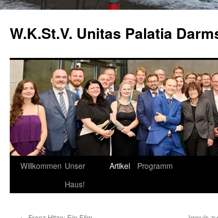
Zum
Inhalt
W.K.St.V. Unitas Palatia Darm
springen
Willkommen
Unser
Artikel
Programm
Haus!
←
Franz Hitze: Ein Film
Impuls z