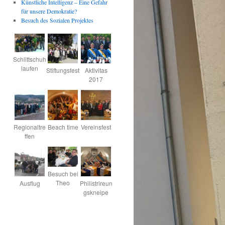
Künstliche Intelligenz – Eine Gefahr
für unsere Demokratie?
Besuch des Sozialen Projektes
Schlittschuh
laufen
Stiftungsfest
Aktivitas
2017
Regionaltre
Beach time
Vereinsfest
ffen
Besuch bei
Theo
Ausflug
Philistrireun
gskneipe