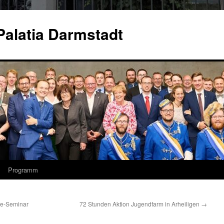
Palatia Darmstadt
Programm
ne-Seminar
72 Stunden Aktion Jugendfarm in Arheiligen
→