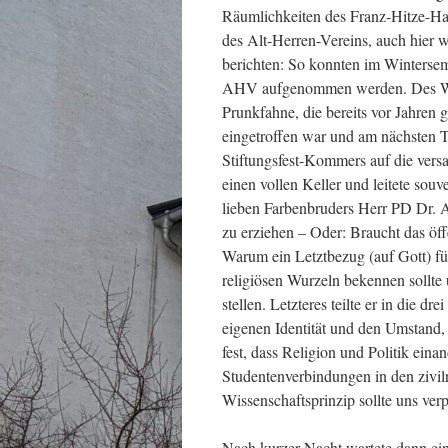
Räumlichkeiten des Franz-Hitze-Hau
des Alt-Herren-Vereins, auch hier w
berichten: So konnten im Wintersem
AHV aufgenommen werden. Des Wei
Prunkfahne, die bereits vor Jahren
eingetroffen war und am nächsten T
Stiftungsfest-Kommers auf die vers
einen vollen Keller und leitete sou
lieben Farbenbruders Herr PD Dr. 
zu erziehen – Oder: Braucht das öf
Warum ein Letztbezug (auf Gott) für
religiösen Wurzeln bekennen sollte
stellen. Letzteres teilte er in die 
eigenen Identität und den Umstand, d
fest, dass Religion und Politik eina
Studentenverbindungen in den zivil
Wissenschaftsprinzip sollte uns verp
Nach kurzer Nacht wartete dann ein