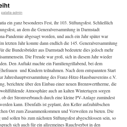
eiht
n
palatia-admin
atia ein ganz besonderes Fest, ihr 103. Stiftungsfest. Schließlich
ftungsfest, an dem die Generalversammlung in Darmstadt
orona-Pandemie abgesagt worden, und auch ein Jahr später war
Im letzten Jahr konnte dann endlich die 145. Generalversammlung
Für die Bundesbrüder aus Darmstadt bedeutete dies jedoch mehr
Beisammensein. Die Freude war groß, sich in diesem Jahr wieder
nden. Den Auftakt machte ein Familiengrillabend, bei dem
 Ehefrauen und Kindern teilnahmen. Nach dem entspannten Start
ur Jahreshauptversammlung des Franz-Hitze-Hausbauvereins e.V.
ing, berichtete über den Einbau einer neuen Brennwerttherme, die
wohlfühlende Atmosphäre auch an kalten Wintertagen sorgen
, ob der Stromverbrauch durch eine kleine PV-Anlage zumindest
t werden kann. Ebenfalls ist geplant, den Keller aufzuhübschen
lichen Ort zum Zusammenkommen und Verweilen zu bieten. Die
 und sollen bis zum nächsten Stiftungsfest abgeschlossen sein, so
prach sich auch für ein allgemeines Rauchverbot in den