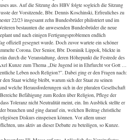
ses aus. Auf die Sitzung des HBV folgte sogleich die Sitzung
usste der Vorsitzende, Bbr. Dennis Koschinski, Erfreuliches zu
ester 22/23 insgesamt zehn Bundesbrüder philistriert und im
teren bestaunten die anwesenden Bundesbrüder die neue
 geplant und nach einigen Fertigungsproblemen endlich
ag offiziell gesegnet wurde. Doch zuvor wartete ein schöner
ammelte Corona. Der Senior, Bbr. Dominik Lippok, blickte in
verän durch die Veranstaltung, deren Höhepunkt die Festrede des
Axel Kunze zum Thema „Die Jugend ist in Ehrfurcht vor Gott …
fentliche Leben noch Religion?”. Dabei ging er den Fragen nach:
 den Staat wichtig bleibt, warum sich der Staat zu seinen
 und welche Herausforderungen sich in der pluralen Gesellschaft
drei Bereiche Befähigung zum Reden über Religion, Pflege der
ass Toleranz nicht Neutralität meint, ein. Im Ausblick stellte er
nder brauchen und ging darauf ein, welchen Beitrag christliche
religiösen Diskurs einspeisen können. Vor allem unser
flichten, uns aktiv an dieser Debatte zu beteiligen, so Kunze.
e besondere Hl. Messe auf uns. Anlässlich des Vereinsfestes,