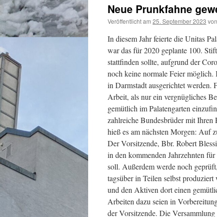
Neue Prunkfahne gew
Veröffentlicht am
25. September 2023
vo
In diesem Jahr feierte die Unitas Pal
war das für 2020 geplante 100. Sti
stattfinden sollte, aufgrund der C
noch keine normale Feier möglich. 
in Darmstadt ausgerichtet werden. 
Arbeit, als nur ein vergnügliches 
gemütlich im Palatengarten einzufi
zahlreiche Bundesbrüder mit Ihren
hieß es am nächsten Morgen: Auf z
Der Vorsitzende, Bbr. Robert Bless
in den kommenden Jahrzehnten für 
soll. Außerdem werde noch geprüft
tagsüber in Teilen selbst produzier
und den Aktiven dort einen gemüt
Arbeiten dazu seien in Vorbereitung
der Vorsitzende. Die Versammlung s