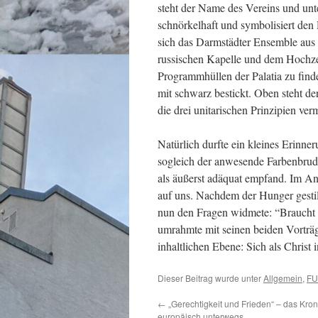
steht der Name des Vereins und unte
schnörkelhaft und symbolisiert den 
sich das Darmstädter Ensemble aus
russischen Kapelle und dem Hochze
Programmhüllen der Palatia zu finden
mit schwarz bestickt. Oben steht der
die drei unitarischen Prinzipien v
Natürlich durfte ein kleines Erinner
sogleich der anwesende Farbenbrud
als äußerst adäquat empfand. Im An
auf uns. Nachdem der Hunger gestil
nun den Fragen widmete: “Braucht 
umrahmte mit seinen beiden Vorträ
inhaltlichen Ebene: Sich als Christ 
Dieser Beitrag wurde unter
Allgemein
,
FU
←
„Gerechtigkeit und Frieden“ – das Kro
europäisch unterwegs