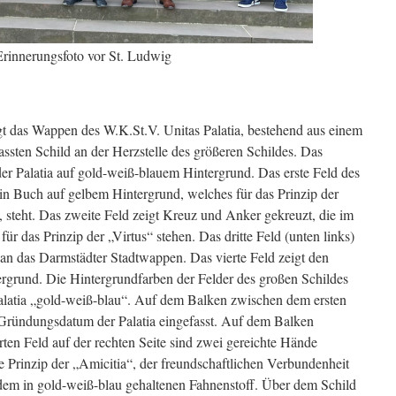
Erinnerungsfoto vor St. Ludwig
igt das Wappen des W.K.St.V. Unitas Palatia, bestehend aus einem
assten Schild an der Herzstelle des größeren Schildes. Das
 der Palatia auf gold-weiß-blauem Hintergrund. Das erste Feld des
ein Buch auf gelbem Hintergrund, welches für das Prinzip der
t, steht. Das zweite Feld zeigt Kreuz und Anker gekreuzt, die im
r das Prinzip der „Virtus“ stehen. Das dritte Feld (unten links)
 an das Darmstädter Stadtwappen. Das vierte Feld zeigt den
rgrund. Die Hintergrundfarben der Felder des großen Schildes
alatia „gold-weiß-blau“. Auf dem Balken zwischen dem ersten
s Gründungsdatum der Palatia eingefasst. Auf dem Balken
en Feld auf der rechten Seite sind zwei gereichte Hände
de Prinzip der „Amicitia“, der freundschaftlichen Verbundenheit
em in gold-weiß-blau gehaltenen Fahnenstoff. Über dem Schild