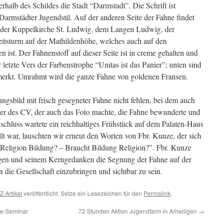
rhalb des Schildes die Stadt “Darmstadt”. Die Schrift ist
Darmstädter Jugendstil. Auf der anderen Seite der Fahne findet
 der Kuppelkirche St. Ludwig, dem Langen Ludwig, der
itsturm auf der Mathildenhöhe, welches auch auf den
 ist. Der Fahnenstoff auf dieser Seite ist in creme gehalten und
 letzte Vers der Farbenstrophe “Unitas ist das Panier”; unten sind
ermerkt. Umrahmt wird die ganze Fahne von goldenen Fransen.
ungsbild mit frisch gesegneter Fahne nicht fehlen, bei dem auch
er des CV, der auch das Foto machte, die Fahne bewunderte und
schluss wartete ein reichhaltiges Frühstück auf dem Palaten-Haus
lt war, lauschten wir erneut den Worten von Fbr. Kunze, der sich
Religion Bildung? – Braucht Bildung Religion?”. Fbr. Kunze
gen und seinem Kerngedanken die Segnung der Fahne auf der
in die Gesellschaft einzubringen und sichtbar zu sein.
Z-Artikel
veröffentlicht. Setze ein Lesezeichen für den
Permalink
.
ne-Seminar
72 Stunden Aktion Jugendfarm in Arheiligen
→