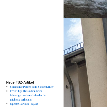
Neue FUZ-Artikel
Spannende Partien beim Schachturnier
Freiwillige Hilfsaktion beim
lebendigen Adventskalender der
Diakonie Arheilgen
Update: Soziales Projekt