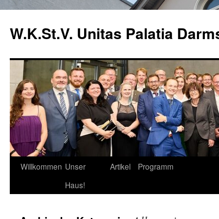
Zum
Inhalt
W.K.St.V. Unitas Palatia Darm
springen
Willkommen
Unser
Artikel
Programm
Haus!