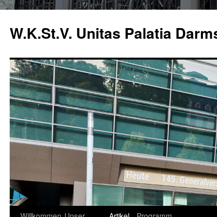
Zum
Inhalt
W.K.St.V. Unitas Palatia Darm
springen
Willkommen
Unser
Artikel
Programm